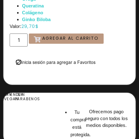
Queratina
Colágeno
Ginko Biloba
29,70
$
Valor:
AGREGAR AL CARRITO
Inicia sesión para agregar a Favoritos
UELTY
FRIENDLY
SIN
EE
VEGAN
PARABENOS
Ofrecemos pago
Tu
seguro con todos los
compra
medios disponibles.
está
protegida.