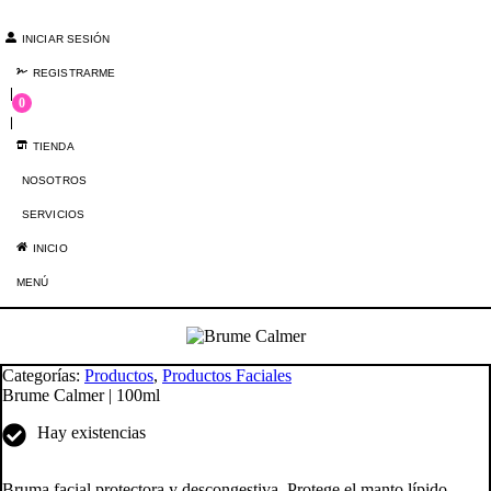
Ir
al
INICIAR SESIÓN
contenido
REGISTRARME
0
TIENDA
NOSOTROS
SERVICIOS
INICIO
MENÚ
Categorías:
Productos
,
Productos Faciales
Brume Calmer | 100ml
Hay existencias
Bruma facial protectora y descongestiva. Protege el manto lípido,