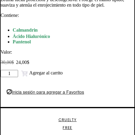
suaviza y atenúa el enrojecimiento en todo tipo de piel.
Contiene:
Calmandrin
Ácido Hialurónico
Pantenol
Valor:
El
El
30,00
$
24,00
$
precio
precio
Brume
original
actual
Agregar al carrito
Calmer
era:
es:
|
30,00$.
24,00$.
100ml
Inicia sesión para agregar a Favoritos
cantidad
CRUELTY
FREE