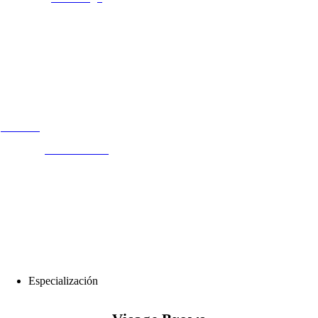
Pedicura
Barefoot Bliss
Especialización