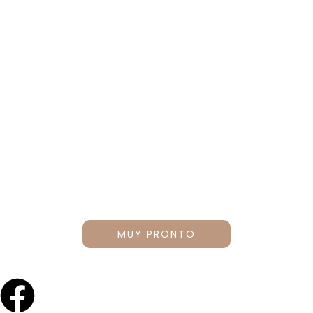
Una especialización diseñada para profesionales que
buscan perfeccionar sus técnicas en diseño y perfilado de
cejas. Este programa combina teoría, técnica y práctica,
proporcionando las herramientas necesarias para lograr
resultados precisos y armónicos.
MUY PRONTO