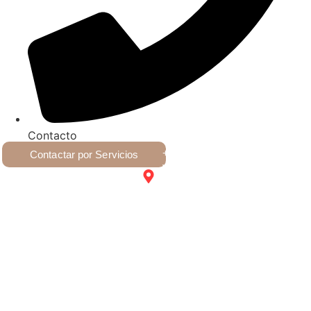
Contacto
+54 9 2617028223
Contactar por Servicios
Victoria 1043, Villa Nueva,
Guaymallén, Mendoza
glowup.espaciodebelleza
@gmail.com