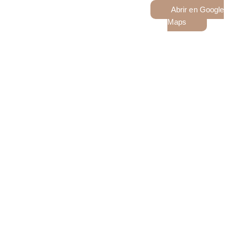
Abrir en Google
Maps
¿Dónde nos
encontramos?