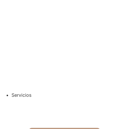
¿Dónde nos
encontramos?
Servicios
Agenda un servicio con nuestro
sistema de agenda