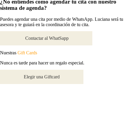
¿No entiendes
como agendar tu cita con nuestro
sistema de agenda?
Puedes agendar una cita por medio de WhatsApp. Luciana será tu
asesora y te guiará en la coordinación de tu cita.
Contactar al WhatSapp
Nuestras
Gift Cards
Nunca es tarde para hacer un regalo especial.
Elegir una Giftcard
Cumpleaños
Aniversario /
Cumpleaños
Maestros y
Día de la Madre
Bodas
Profesores
¡Para ellos!
¡Para Ellas!
Para quien más amamos
Recuerdos memorables
Inspiradores