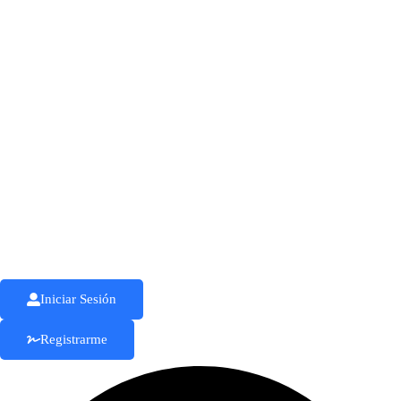
Ir
al
contenido
Iniciar Sesión
Registrarme