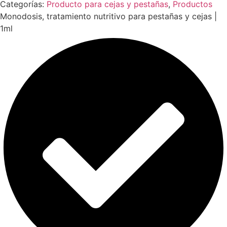
Categorías:
Producto para cejas y pestañas
,
Productos
Monodosis, tratamiento nutritivo para pestañas y cejas |
1ml