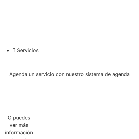
Servicios
Agenda un servicio con nuestro sistema de agenda
Agendar un servicio
O puedes
Glow
Depilación
Visage
Lash
Extensiones
Manicura
Pedicur
ver más
Skin
Láser
Brows
Bloom
de
información
Nail
Barefoo
Pestañas