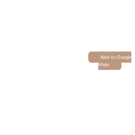
glowup.espaciodebelleza
@gmail.com
Abrir en Google
Maps