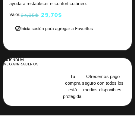
ayuda a restablecer el confort cutáneo.
29,70
$
Valor:
34,35
$
Inicia sesión para agregar a Favoritos
UELTY
FRIENDLY
SIN
EE
VEGAN
PARABENOS
Tu
Ofrecemos pago
compra
seguro con todos los
está
medios disponibles.
protegida.