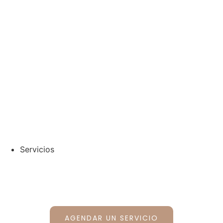
¿Dónde nos
encontramos?
Servicios
Agenda un servicio con nuestro
sistema de agenda
AGENDAR UN SERVICIO