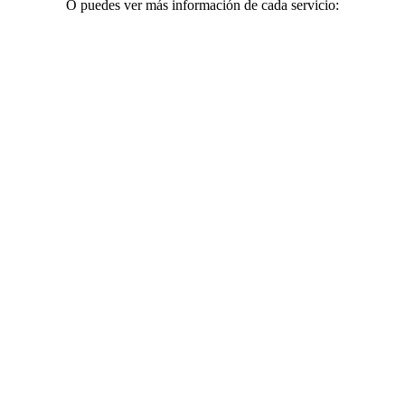
O puedes ver más información de cada servicio:
Glow Skin
TRATAMIENTOS FACIALES
Depilación Láser
Láser diodo 4d