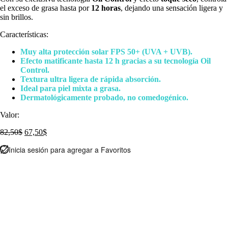
el exceso de grasa hasta por
12 horas
, dejando una sensación ligera y
sin brillos.
Características:
Muy alta protección solar FPS 50+ (UVA + UVB).
Efecto matificante hasta 12 h gracias a su tecnología Oil
Control.
Textura ultra ligera de rápida absorción.
Ideal para piel mixta a grasa.
Dermatológicamente probado, no comedogénico.
Valor:
El
El
82,50
$
67,50
$
precio
precio
Inicia sesión para agregar a Favoritos
original
actual
era:
es:
82,50$.
67,50$.