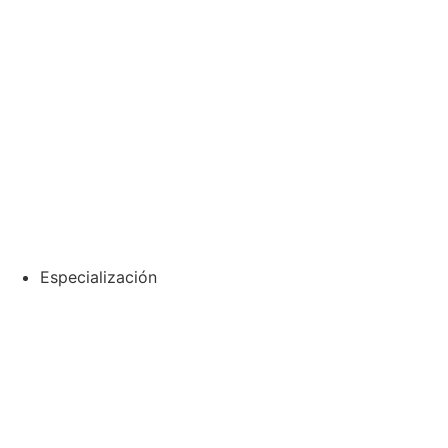
Especialización
Especialización en Depilación Definitiva