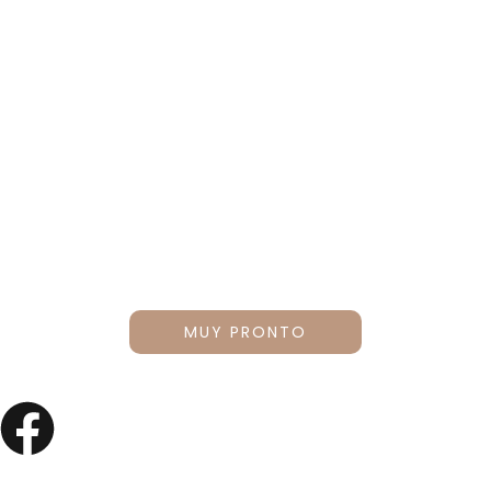
Una especialización diseñada para profesionales que
buscan perfeccionar sus técnicas en diseño y perfilado de
cejas. Este programa combina teoría, técnica y práctica,
proporcionando las herramientas necesarias para lograr
resultados precisos y armónicos.
MUY PRONTO