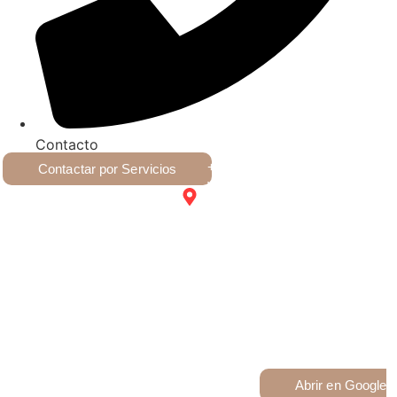
Contacto
+54 9 2617028223
Contactar por Servicios
Victoria 1043, Villa Nueva,
Guaymallén, Mendoza
glowup.espaciodebelleza
@gmail.com
Abrir en Google