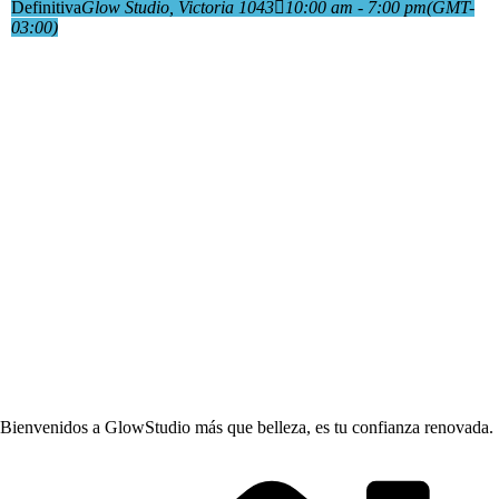
Definitiva
Glow Studio
, Victoria 1043
10:00 am - 7:00 pm
(GMT-
03:00)
Bienvenidos a GlowStudio más que belleza, es tu confianza renovada.